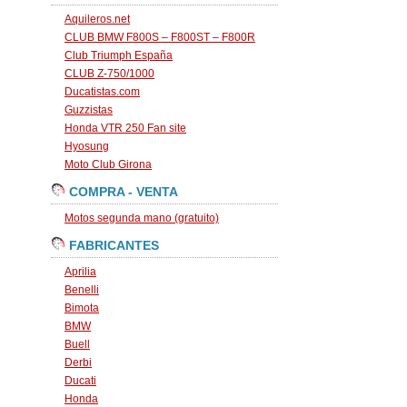
Aquileros.net
CLUB BMW F800S – F800ST – F800R
Club Triumph España
CLUB Z-750/1000
Ducatistas.com
Guzzistas
Honda VTR 250 Fan site
Hyosung
Moto Club Girona
COMPRA - VENTA
Motos segunda mano (gratuito)
FABRICANTES
Aprilia
Benelli
Bimota
BMW
Buell
Derbi
Ducati
Honda