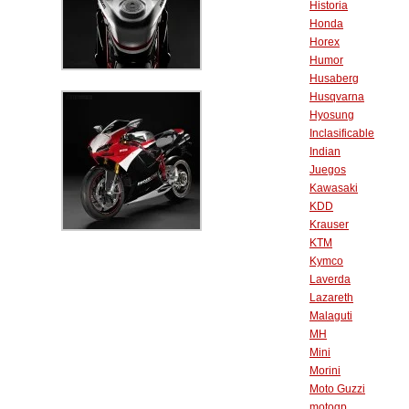
Historia
Honda
Horex
Humor
Husaberg
Husqvarna
Hyosung
Inclasificable
Indian
Juegos
Kawasaki
KDD
Krauser
KTM
Kymco
Laverda
Lazareth
Malaguti
MH
Mini
Morini
Moto Guzzi
motogp