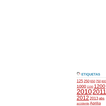
ETIQUETAS
125
250
650
750
80
1200
1000
1100
2010
201
2012
2013
abs
Aprilia
accidente