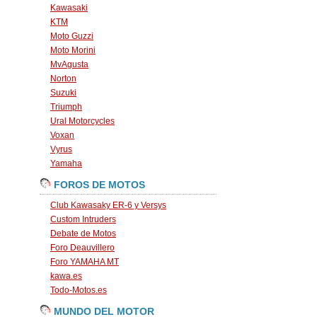
Kawasaki
KTM
Moto Guzzi
Moto Morini
MvAgusta
Norton
Suzuki
Triumph
Ural Motorcycles
Voxan
Vyrus
Yamaha
FOROS DE MOTOS
Club Kawasaky ER-6 y Versys
Custom Intruders
Debate de Motos
Foro Deauvillero
Foro YAMAHA MT
kawa.es
Todo-Motos.es
MUNDO DEL MOTOR