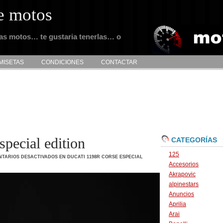
e motos
tas motos… te gustaria tenerlas… o
MISETAS
CONDICIONES
CONTACTAR
pecial edition
CATEGORÍAS
125
TARIOS DESACTIVADOS
EN DUCATI 1198R CORSE ESPECIAL
Accesorios
Akrapovic
alpinestars
Anuncios
Aprilia
Arai