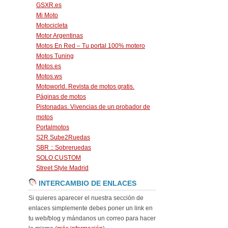
GSXR.es
Mi Moto
Motocicleta
Motor Argentinas
Motos En Red – Tu portal 100% motero
Motos Tuning
Motos.es
Motos.ws
Motoworld. Revista de motos gratis.
Páginas de motos
Pistonadas. Vivencias de un probador de
motos
Portalmotos
S2R Sube2Ruedas
SBR :: Sobreruedas
SOLO CUSTOM
Street Style Madrid
INTERCAMBIO DE ENLACES
Si quieres aparecer el nuestra sección de
enlaces simplemente debes poner un link en
tu web/blog y mándanos un correo para hacer