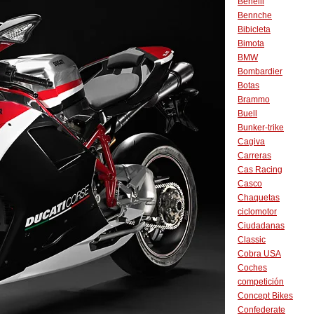
Benelli
Bennche
Bibicleta
Bimota
BMW
Bombardier
Botas
Brammo
Buell
Bunker-trike
Cagiva
Carreras
Cas Racing
Casco
Chaquetas
ciclomotor
Ciudadanas
Classic
Cobra USA
Coches
competición
Concept Bikes
Confederate