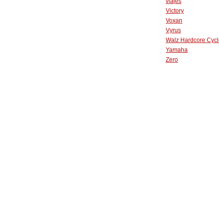
viajes
Victory
Voxan
Vyrus
Walz Hardcore Cycl
Yamaha
Zero