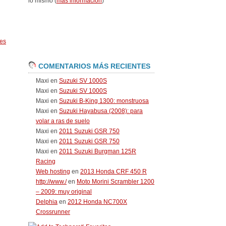
lo mismo (
más información
)
es
COMENTARIOS MÁS RECIENTES
Maxi
en
Suzuki SV 1000S
Maxi
en
Suzuki SV 1000S
Maxi
en
Suzuki B-King 1300: monstruosa
Maxi
en
Suzuki Hayabusa (2008): para
volar a ras de suelo
Maxi
en
2011 Suzuki GSR 750
Maxi
en
2011 Suzuki GSR 750
Maxi
en
2011 Suzuki Burgman 125R
Racing
Web hosting
en
2013 Honda CRF 450 R
http://www./
en
Moto Morini Scrambler 1200
– 2009: muy original
Delphia
en
2012 Honda NC700X
Crossrunner