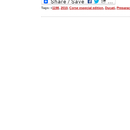
Tags: <
1198
,
2010
,
Corse especial edition
,
Ducati
,
Prepara