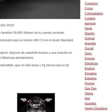
Consejos
Cross
Curiosidades
Custom
dainese
 año 2010!
Derbi
y también 39.995 dólares de tu cuenta corriente.
Diseño
Dolmar
afortunado que la compre 180 CV en el modo Standard
dragster
Ducati
ioni, dispone de caballete trasero y una relación en
Duss
s fabulosas prestaciones.
Ecosse
Eléctricas
mbustible, que no sólo pesa 1 Kg menos que el de
Enduro
Escapes
Estudios
Fischer
Gas Gas
Gilera
Givi
Guantes
Harley Davidson