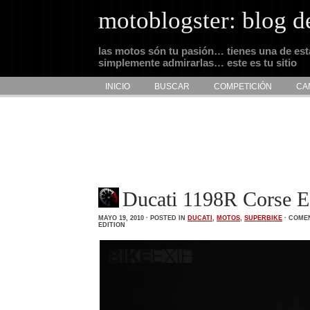
motoblogster: blog d
las motos són tu pasión… tienes una de es
simplemente admirarlas… este es tu sitio
INICIO
BUSCAR
COMPETICIÓN
CA
Ducati 1198R Corse Es
MAYO 19, 2010 · POSTED IN
DUCATI
,
MOTOS
,
SUPERBIKE
·
COMEN
EDITION