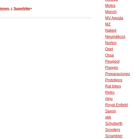
Motos
ciones
,
r
,
Superbike
>
Münch
MV Agusta
MZ
Naked
Neumáticos
Norton
Oset
Ossa
Peugeot
Piaggio
Preparaciones
Prototipos
Rat bikes
Retro
rieju
Royal Enfield
Saxon
sbk
Schuberth
Scooters
Scrambler