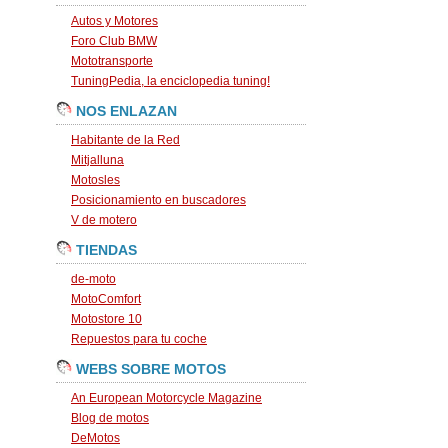
Autos y Motores
Foro Club BMW
Mototransporte
TuningPedia, la enciclopedia tuning!
NOS ENLAZAN
Habitante de la Red
Mitjalluna
Motosles
Posicionamiento en buscadores
V de motero
TIENDAS
de-moto
MotoComfort
Motostore 10
Repuestos para tu coche
WEBS SOBRE MOTOS
An European Motorcycle Magazine
Blog de motos
DeMotos