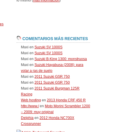
lo mismo (
más información
)
es
COMENTARIOS MÁS RECIENTES
Maxi
en
Suzuki SV 1000S
Maxi
en
Suzuki SV 1000S
Maxi
en
Suzuki B-King 1300: monstruosa
Maxi
en
Suzuki Hayabusa (2008): para
volar a ras de suelo
Maxi
en
2011 Suzuki GSR 750
Maxi
en
2011 Suzuki GSR 750
Maxi
en
2011 Suzuki Burgman 125R
Racing
Web hosting
en
2013 Honda CRF 450 R
http://www./
en
Moto Morini Scrambler 1200
– 2009: muy original
Delphia
en
2012 Honda NC700X
Crossrunner