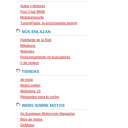
Autos y Motores
Foro Club BMW
Mototransporte
TuningPedia, la enciclopedia tuning!
NOS ENLAZAN
Habitante de la Red
Mitjalluna
Motosles
Posicionamiento en buscadores
V de motero
TIENDAS
de-moto
MotoComfort
Motostore 10
Repuestos para tu coche
WEBS SOBRE MOTOS
An European Motorcycle Magazine
Blog de motos
DeMotos