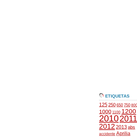
ETIQUETAS
125
250
650
750
80
1200
1000
1100
2010
201
2012
2013
abs
Aprilia
accidente