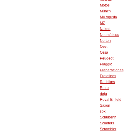
Motos
Münch
MV Agusta
MZ
Naked
Neumáticos
Norton
Oset
Ossa
Peugeot
Piaggio
Preparaciones
Prototipos
Rat bikes
Retro
rieju
Royal Enfield
Saxon
sbk
Schuberth
Scooters
Scrambler