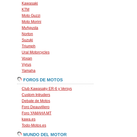
Kawasaki
KTM
Moto Guzzi
Moto Morini
MvAgusta
Norton
Suzuki
Triumph
Ural Motorcycles
Voxan
Vyrus
Yamaha
FOROS DE MOTOS
Club Kawasaky ER-6 y Versys
Custom Intruders
Debate de Motos
Foro Deauvillero
Foro YAMAHA MT
kawa.es
Todo-Motos.es
MUNDO DEL MOTOR