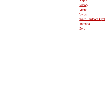
viajes
Victory
Voxan
Vyrus
Walz Hardcore Cycl
Yamaha
Zero