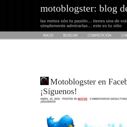
motoblogster: blog d
las motos són tu pasión… tienes una de es
simplemente admirarlas… este es tu sitio
INICIO
BUSCAR
COMPETICIÓN
CA
Motoblogster en Faceb
¡Síguenos!
ABRIL 19, 2010 · POSTED IN
MOTOS
·
COMENTARIOS DESACTIVA
¡SÍGUENOS!