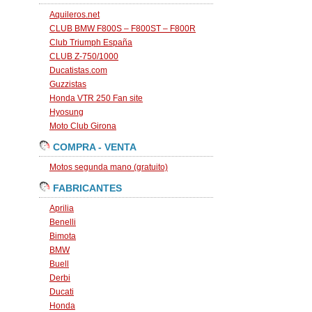
Aquileros.net
CLUB BMW F800S – F800ST – F800R
Club Triumph España
CLUB Z-750/1000
Ducatistas.com
Guzzistas
Honda VTR 250 Fan site
Hyosung
Moto Club Girona
COMPRA - VENTA
Motos segunda mano (gratuito)
FABRICANTES
Aprilia
Benelli
Bimota
BMW
Buell
Derbi
Ducati
Honda