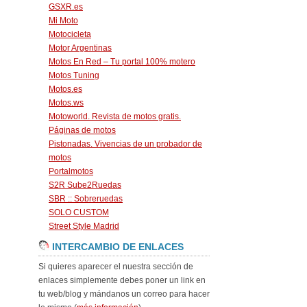
GSXR.es
Mi Moto
Motocicleta
Motor Argentinas
Motos En Red – Tu portal 100% motero
Motos Tuning
Motos.es
Motos.ws
Motoworld. Revista de motos gratis.
Páginas de motos
Pistonadas. Vivencias de un probador de
motos
Portalmotos
S2R Sube2Ruedas
SBR :: Sobreruedas
SOLO CUSTOM
Street Style Madrid
INTERCAMBIO DE ENLACES
Si quieres aparecer el nuestra sección de
enlaces simplemente debes poner un link en
tu web/blog y mándanos un correo para hacer