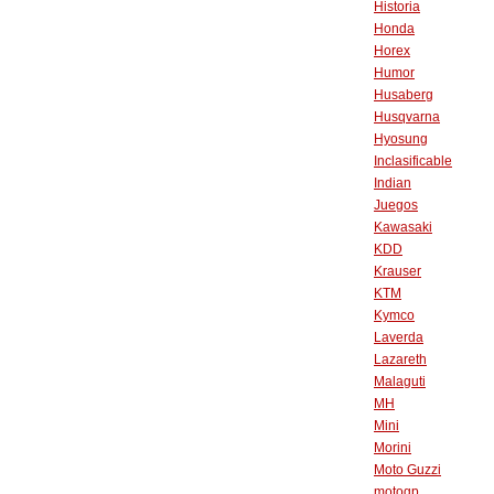
Historia
Honda
Horex
Humor
Husaberg
Husqvarna
Hyosung
Inclasificable
Indian
Juegos
Kawasaki
KDD
Krauser
KTM
Kymco
Laverda
Lazareth
Malaguti
MH
Mini
Morini
Moto Guzzi
motogp