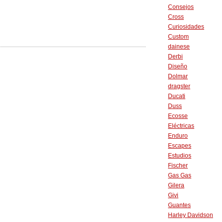
Consejos
Cross
Curiosidades
Custom
dainese
Derbi
Diseño
Dolmar
dragster
Ducati
Duss
Ecosse
Eléctricas
Enduro
Escapes
Estudios
Fischer
Gas Gas
Gilera
Givi
Guantes
Harley Davidson