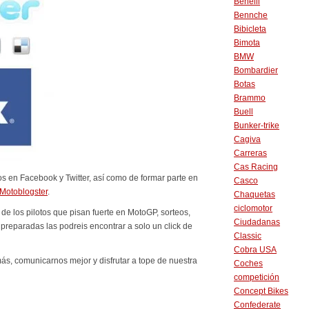
Benelli
Bennche
Bibicleta
Bimota
BMW
Bombardier
Botas
Brammo
Buell
Bunker-trike
Cagiva
Carreras
Cas Racing
s en Facebook y Twitter, así como de formar parte en
Casco
Motoblogster
.
Chaquetas
ciclomotor
e los pilotos que pisan fuerte en MotoGP, sorteos,
Ciudadanas
preparadas las podreis encontrar a solo un click de
Classic
Cobra USA
ás, comunicarnos mejor y disfrutar a tope de nuestra
Coches
competición
Concept Bikes
Confederate