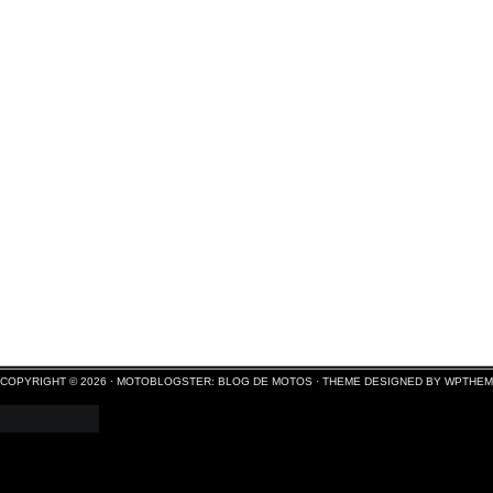
COPYRIGHT © 2026 ·
MOTOBLOGSTER: BLOG DE MOTOS
·
THEME DESIGNED BY WPTHE