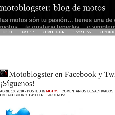
motoblogster: blog de motos
las motos són tu pasión… tienes una de 
motos… te gustaria tenerlas… o simple
INICIO
BUSCAR
COMPETICIÓN
CAMISETAS
CONDICI
admirarlas… este es tu sitio
Motoblogster en Facebook y Twi
¡Síguenos!
ABRIL 19, 2010 · POSTED IN
MOTOS
·
COMENTARIOS DESACTIVADOS
EN FACEBOOK Y TWITTER. ¡SÍGUENOS!