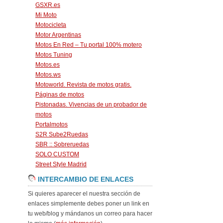
GSXR.es
Mi Moto
Motocicleta
Motor Argentinas
Motos En Red – Tu portal 100% motero
Motos Tuning
Motos.es
Motos.ws
Motoworld. Revista de motos gratis.
Páginas de motos
Pistonadas. Vivencias de un probador de
motos
Portalmotos
S2R Sube2Ruedas
SBR :: Sobreruedas
SOLO CUSTOM
Street Style Madrid
INTERCAMBIO DE ENLACES
Si quieres aparecer el nuestra sección de
enlaces simplemente debes poner un link en
tu web/blog y mándanos un correo para hacer