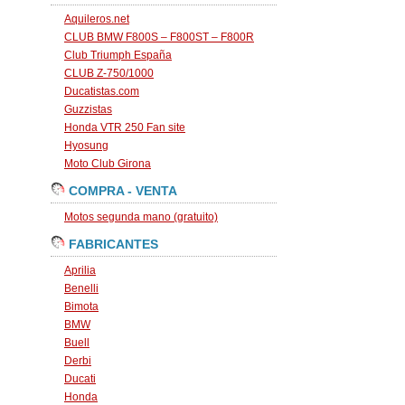
Aquileros.net
CLUB BMW F800S – F800ST – F800R
Club Triumph España
CLUB Z-750/1000
Ducatistas.com
Guzzistas
Honda VTR 250 Fan site
Hyosung
Moto Club Girona
COMPRA - VENTA
Motos segunda mano (gratuito)
FABRICANTES
Aprilia
Benelli
Bimota
BMW
Buell
Derbi
Ducati
Honda