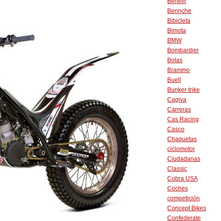
Benelli
Bennche
Bibicleta
Bimota
BMW
Bombardier
Botas
Brammo
Buell
Bunker-trike
Cagiva
Carreras
Cas Racing
Casco
Chaquetas
ciclomotor
Ciudadanas
Classic
Cobra USA
Coches
competición
Concept Bikes
Confederate