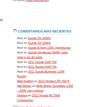
lo mismo (
más información
)
es
COMENTARIOS MÁS RECIENTES
Maxi
en
Suzuki SV 1000S
Maxi
en
Suzuki SV 1000S
Maxi
en
Suzuki B-King 1300: monstruosa
Maxi
en
Suzuki Hayabusa (2008): para
volar a ras de suelo
Maxi
en
2011 Suzuki GSR 750
Maxi
en
2011 Suzuki GSR 750
Maxi
en
2011 Suzuki Burgman 125R
Racing
Web hosting
en
2013 Honda CRF 450 R
http://www./
en
Moto Morini Scrambler 1200
– 2009: muy original
Delphia
en
2012 Honda NC700X
Crossrunner