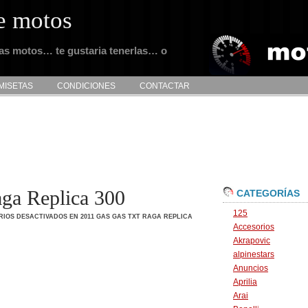
e motos
tas motos… te gustaria tenerlas… o
MISETAS
CONDICIONES
CONTACTAR
ga Replica 300
CATEGORÍAS
125
IOS DESACTIVADOS
EN 2011 GAS GAS TXT RAGA REPLICA
Accesorios
Akrapovic
alpinestars
Anuncios
Aprilia
Arai