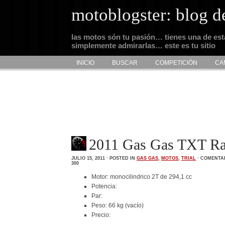
motoblogster: blog d
las motos són tu pasión… tienes una de es
simplemente admirarlas… este es tu sitio
INICIO
BUSCAR
COMPETICIÓN
CA
2011 Gas Gas TXT Ra
JULIO 15, 2011 · POSTED IN
GAS GAS
,
MOTOS
,
TRIAL
·
COMENTAR
300
Motor: monocilindrico 2T de 294,1 cc
Potencia:
Par:
Peso: 66 kg (vacío)
Precio: