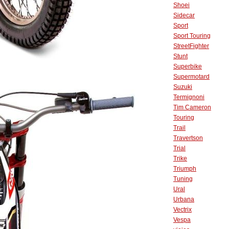
Shoei
Sidecar
Sport
Sport Touring
StreetFighter
Stunt
Superbike
Supermotard
Suzuki
Termignoni
Tim Cameron
Touring
Trail
Travertson
Trial
Trike
Triumph
Tuning
Ural
Urbana
Vectrix
Vespa