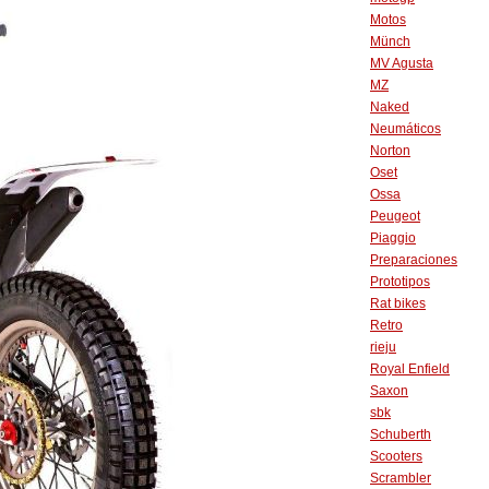
Motos
Münch
MV Agusta
MZ
Naked
Neumáticos
Norton
Oset
Ossa
Peugeot
Piaggio
Preparaciones
Prototipos
Rat bikes
Retro
rieju
Royal Enfield
Saxon
sbk
Schuberth
Scooters
Scrambler