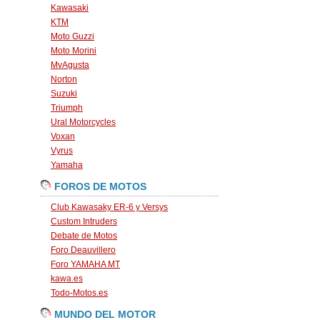
Kawasaki
KTM
Moto Guzzi
Moto Morini
MvAgusta
Norton
Suzuki
Triumph
Ural Motorcycles
Voxan
Vyrus
Yamaha
FOROS DE MOTOS
Club Kawasaky ER-6 y Versys
Custom Intruders
Debate de Motos
Foro Deauvillero
Foro YAMAHA MT
kawa.es
Todo-Motos.es
MUNDO DEL MOTOR