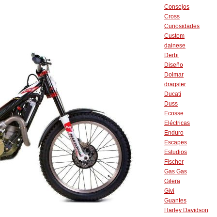
Consejos
Cross
Curiosidades
Custom
dainese
Derbi
Diseño
Dolmar
dragster
Ducati
Duss
Ecosse
Eléctricas
Enduro
Escapes
Estudios
Fischer
Gas Gas
Gilera
Givi
Guantes
Harley Davidson