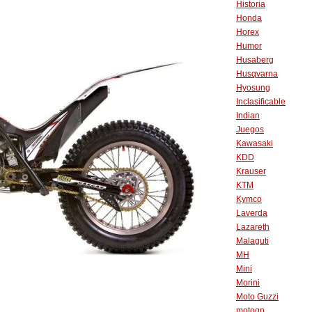
Historia
Honda
Horex
Humor
Husaberg
Husqvarna
Hyosung
Inclasificable
Indian
Juegos
Kawasaki
KDD
Krauser
KTM
Kymco
Laverda
Lazareth
Malaguti
MH
Mini
Morini
Moto Guzzi
motogp