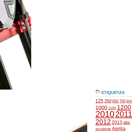
ETIQUETAS
125
250
650
750
80
1200
1000
1100
2010
201
2012
2013
abs
Aprilia
accidente