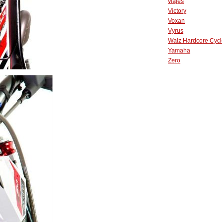
viajes
Victory
Voxan
Vyrus
Walz Hardcore Cycl
Yamaha
Zero