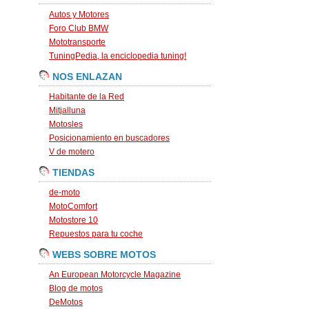
Autos y Motores
Foro Club BMW
Mototransporte
TuningPedia, la enciclopedia tuning!
NOS ENLAZAN
Habitante de la Red
Mitjalluna
Motosles
Posicionamiento en buscadores
V de motero
TIENDAS
de-moto
MotoComfort
Motostore 10
Repuestos para tu coche
WEBS SOBRE MOTOS
An European Motorcycle Magazine
Blog de motos
DeMotos