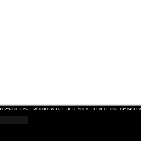
COPYRIGHT © 2026 ·
MOTOBLOGSTER: BLOG DE MOTOS
·
THEME DESIGNED BY WPTHE