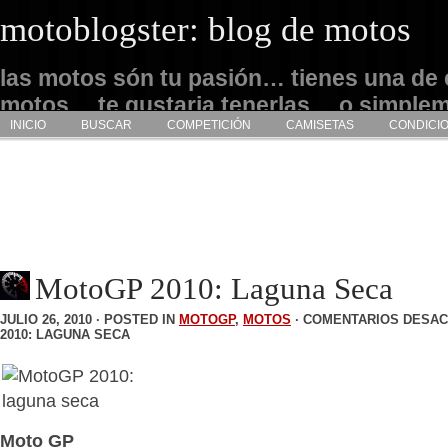
motoblogster: blog de motos
las motos són tu pasión… tienes una de 
motos… te gustaria tenerlas… o simple
INICIO
BUSCAR
COMPETICIÓN
CAMISETAS
CONDICI
admirarlas… este es tu sitio
MotoGP 2010: Laguna Seca
JULIO 26, 2010 · POSTED IN
MOTOGP
,
MOTOS
·
COMENTARIOS DESAC
2010: LAGUNA SECA
Moto GP