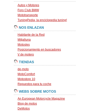
Autos y Motores
Foro Club BMW
Mototransporte
TuningPedia, la enciclopedia tuning!
NOS ENLAZAN
Habitante de la Red
Mitjalluna
Motosles
Posicionamiento en buscadores
V de motero
TIENDAS
de-moto
MotoComfort
Motostore 10
Repuestos para tu coche
WEBS SOBRE MOTOS
An European Motorcycle Magazine
Blog de motos
DeMotos