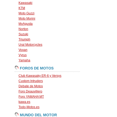
Kawasaki
KTM
Moto Guzzi
Moto Morini
MvAgusta
Norton
Suzuki
Triumph
Ural Motorcycles
Voxan
Vyrus
Yamaha
FOROS DE MOTOS
Club Kawasaky ER-6 y Versys
Custom Intruders
Debate de Motos
Foro Deauvillero
Foro YAMAHA MT
kawa.es
Todo-Motos.es
MUNDO DEL MOTOR