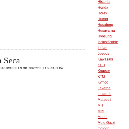
Historia
Honda
Horex
Humor
Husaberg
Husqvarna
Hyosung
Inclasificable
Indian
Juegos
 Seca
Kawasaki
KDD
SACTIVADOS
EN MOTOGP 2010: LAGUNA SECA
Krauser
KTM
Kymco
Laverda
Lazareth
Malaguti
MH
Mini
Morini
Moto Guzzi
motogp