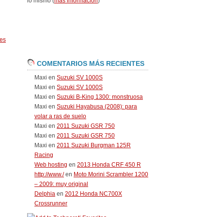
lo mismo (
más información
)
es
COMENTARIOS MÁS RECIENTES
Maxi
en
Suzuki SV 1000S
Maxi
en
Suzuki SV 1000S
Maxi
en
Suzuki B-King 1300: monstruosa
Maxi
en
Suzuki Hayabusa (2008): para
volar a ras de suelo
Maxi
en
2011 Suzuki GSR 750
Maxi
en
2011 Suzuki GSR 750
Maxi
en
2011 Suzuki Burgman 125R
Racing
Web hosting
en
2013 Honda CRF 450 R
http://www./
en
Moto Morini Scrambler 1200
– 2009: muy original
Delphia
en
2012 Honda NC700X
Crossrunner