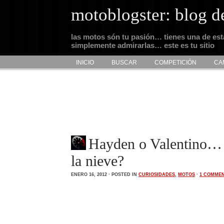
motoblogster: blog d
las motos són tu pasión… tienes una de es
simplemente admirarlas… este es tu sitio
INICIO
BUSCAR
COMPETICIÓN
CA
Hayden o Valentino… 
la nieve?
ENERO 16, 2012 · POSTED IN
CURIOSIDADES
,
MOTOS
·
1 COMME