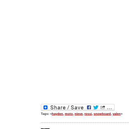
Tags: <
hayden
,
moto
,
nieve
,
rossi
,
snowboard
,
valen
>