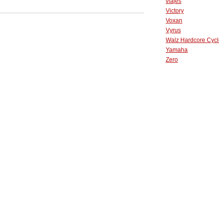
viajes
Victory
Voxan
Vyrus
Walz Hardcore Cycl
Yamaha
Zero