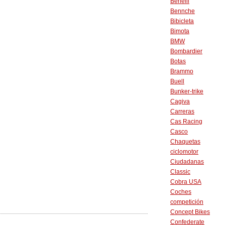
Benelli
Bennche
Bibicleta
Bimota
BMW
Bombardier
Botas
Brammo
Buell
Bunker-trike
Cagiva
Carreras
Cas Racing
Casco
Chaquetas
ciclomotor
Ciudadanas
Classic
Cobra USA
Coches
competición
Concept Bikes
Confederate