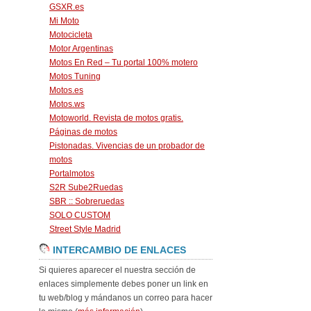
GSXR.es
Mi Moto
Motocicleta
Motor Argentinas
Motos En Red – Tu portal 100% motero
Motos Tuning
Motos.es
Motos.ws
Motoworld. Revista de motos gratis.
Páginas de motos
Pistonadas. Vivencias de un probador de
motos
Portalmotos
S2R Sube2Ruedas
SBR :: Sobreruedas
SOLO CUSTOM
Street Style Madrid
INTERCAMBIO DE ENLACES
Si quieres aparecer el nuestra sección de
enlaces simplemente debes poner un link en
tu web/blog y mándanos un correo para hacer