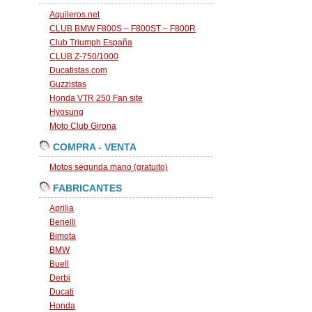
Aquileros.net
CLUB BMW F800S – F800ST – F800R
Club Triumph España
CLUB Z-750/1000
Ducatistas.com
Guzzistas
Honda VTR 250 Fan site
Hyosung
Moto Club Girona
COMPRA - VENTA
Motos segunda mano (gratuito)
FABRICANTES
Aprilia
Benelli
Bimota
BMW
Buell
Derbi
Ducati
Honda