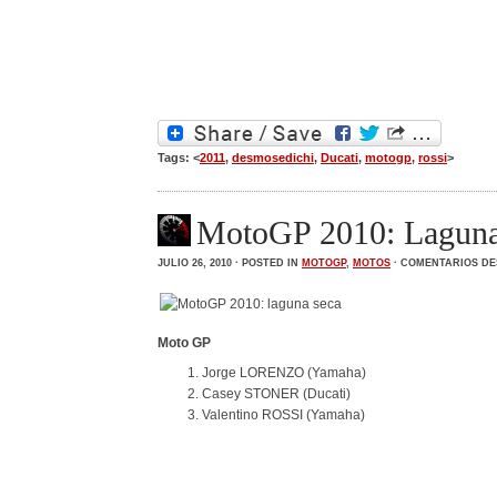
Tags: <
2011
,
desmosedichi
,
Ducati
,
motogp
,
rossi
>
MotoGP 2010: Laguna
JULIO 26, 2010 · POSTED IN
MOTOGP
,
MOTOS
·
COMENTARIOS DE
Moto GP
Jorge LORENZO (Yamaha)
Casey STONER (Ducati)
Valentino ROSSI (Yamaha)