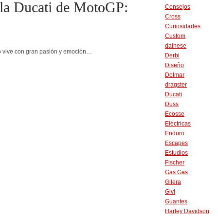
 la Ducati de MotoGP:
Consejos
Cross
Curiosidades
Custom
dainese
 lo vive con gran pasión y emoción…
Derbi
Diseño
Dolmar
dragster
Ducati
Duss
Ecosse
Eléctricas
Enduro
Escapes
Estudios
Fischer
Gas Gas
Gilera
Givi
Guantes
Harley Davidson