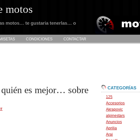
e motos
tas motos… te gustaria tenerlas… o
MISETAS
CONDICIONES
CONTACTAR
quién es mejor… sobre
CATEGORÍAS
125
Accesorios
Akrapovic
NT
alpinestars
Anuncios
Aprilia
Arai