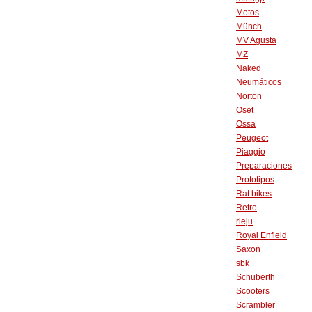
Motos
Münch
MV Agusta
MZ
Naked
Neumáticos
Norton
Oset
Ossa
Peugeot
Piaggio
Preparaciones
Prototipos
Rat bikes
Retro
rieju
Royal Enfield
Saxon
sbk
Schuberth
Scooters
Scrambler