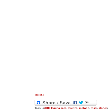
MotoGP
Tags: <
2010
,
laguna seca
,
lorenzo
,
motogp
,
rossi
,
stoner
>