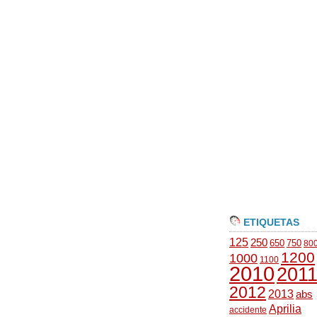
ETIQUETAS
125
250
650
750
80
1200
1000
1100
2010
201
2012
2013
abs
Aprilia
accidente