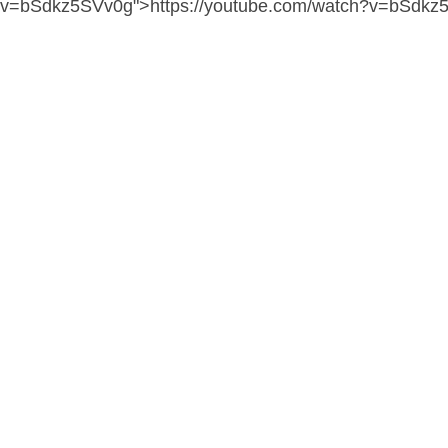
v=bSdkz5SVv0g">https://youtube.com/watch?v=bSdkz