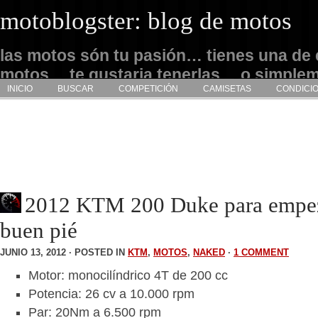
motoblogster: blog de motos
las motos són tu pasión… tienes una de 
motos… te gustaria tenerlas… o simple
INICIO
BUSCAR
COMPETICIÓN
CAMISETAS
CONDICI
admirarlas… este es tu sitio
2012 KTM 200 Duke para empe
buen pié
JUNIO 13, 2012 · POSTED IN
KTM
,
MOTOS
,
NAKED
·
1 COMMENT
Motor: monocilíndrico 4T de 200 cc
Potencia: 26 cv a 10.000 rpm
Par: 20Nm a 6.500 rpm