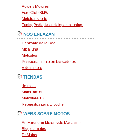
Autos y Motores
Foro Club BMW
Mototransporte
TuningPedia, la enciclopedia tuning!
NOS ENLAZAN
Habitante de la Red
Mitjalluna
Motosles
Posicionamiento en buscadores
V de motero
TIENDAS
de-moto
MotoComfort
Motostore 10
Repuestos para tu coche
WEBS SOBRE MOTOS
An European Motorcycle Magazine
Blog de motos
DeMotos