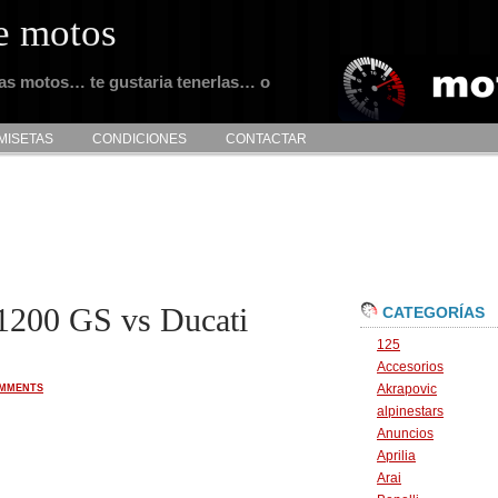
e motos
tas motos… te gustaria tenerlas… o
MISETAS
CONDICIONES
CONTACTAR
200 GS vs Ducati
CATEGORÍAS
125
Accesorios
Akrapovic
OMMENTS
alpinestars
Anuncios
Aprilia
Arai