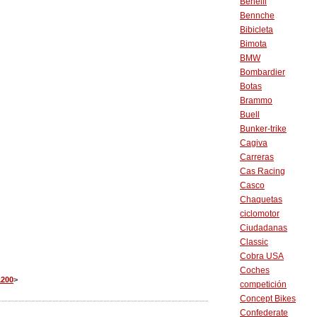
Benelli
Bennche
Bibicleta
Bimota
BMW
Bombardier
Botas
Brammo
Buell
Bunker-trike
Cagiva
Carreras
Cas Racing
Casco
Chaquetas
ciclomotor
Ciudadanas
Classic
Cobra USA
Coches
1200
>
competición
Concept Bikes
Confederate