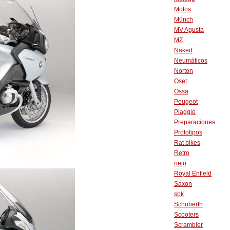
Motos
Münch
MV Agusta
MZ
Naked
Neumáticos
Norton
Oset
Ossa
Peugeot
Piaggio
Preparaciones
Prototipos
Rat bikes
Retro
rieju
Royal Enfield
Saxon
sbk
Schuberth
Scooters
Scrambler