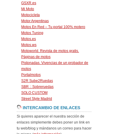
GSXR.es
Mi Moto
Motocicleta
Motor Argentinas
Motos En Red – Tu portal 100% motero
Motos Tuning
Motos.es
Motos.ws
Motoworld. Revista de motos gratis.
Páginas de motos
Pistonadas. Vivencias de un probador de
motos
Portalmotos
S2R Sube2Ruedas
SBR :: Sobreruedas
SOLO CUSTOM
Street Style Madrid
INTERCAMBIO DE ENLACES
Si quieres aparecer el nuestra sección de
enlaces simplemente debes poner un link en
tu web/blog y mándanos un correo para hacer