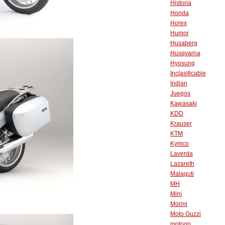
Historia
Honda
Horex
Humor
Husaberg
Husqvarna
Hyosung
Inclasificable
Indian
Juegos
Kawasaki
KDD
Krauser
KTM
Kymco
Laverda
Lazareth
Malaguti
MH
Mini
Morini
Moto Guzzi
motogp