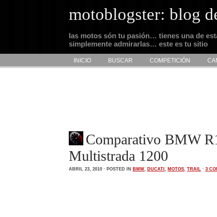
motoblogster: blog d
las motos són tu pasión… tienes una de es
simplemente admirarlas… este es tu sitio
INICIO
BUSCAR
COMPETICIÓN
CA
Comparativo BMW R1
Multistrada 1200
ABRIL 23, 2010 · POSTED IN
BMW
,
DUCATI
,
MOTOS
,
TRAIL
·
3 C