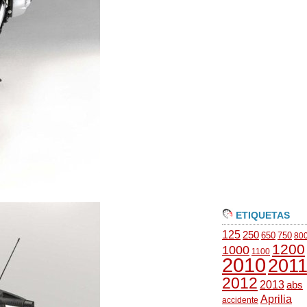
ETIQUETAS
125
250
650
750
80
1200
1000
1100
2010
201
2012
2013
abs
Aprilia
accidente