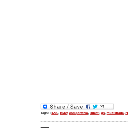
Tags: <
1200
,
BMW
,
comparativo
,
Ducati
,
gs
,
multistrada
,
r