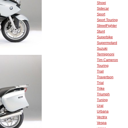
Shoei
Sidecar
Sport
Sport Touring
StreetFighter
Stunt
Superbike
Supermotard
Suzuki
Termignoni
Tim Cameron
Touring
Trail
Travertson
Trial
Trike
Triumph
Tuning
Ural
Urbana
Vectrix
Vespa