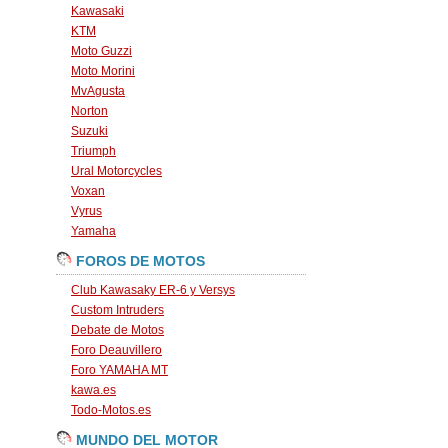
Kawasaki
KTM
Moto Guzzi
Moto Morini
MvAgusta
Norton
Suzuki
Triumph
Ural Motorcycles
Voxan
Vyrus
Yamaha
FOROS DE MOTOS
Club Kawasaky ER-6 y Versys
Custom Intruders
Debate de Motos
Foro Deauvillero
Foro YAMAHA MT
kawa.es
Todo-Motos.es
MUNDO DEL MOTOR