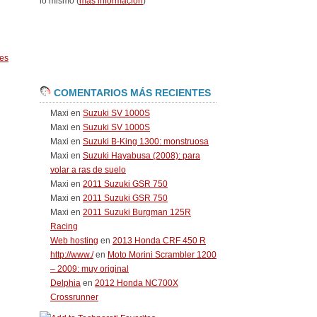
lo mismo (
más información
)
es
COMENTARIOS MÁS RECIENTES
Maxi
en
Suzuki SV 1000S
Maxi
en
Suzuki SV 1000S
Maxi
en
Suzuki B-King 1300: monstruosa
Maxi
en
Suzuki Hayabusa (2008): para
volar a ras de suelo
Maxi
en
2011 Suzuki GSR 750
Maxi
en
2011 Suzuki GSR 750
Maxi
en
2011 Suzuki Burgman 125R
Racing
Web hosting
en
2013 Honda CRF 450 R
http://www./
en
Moto Morini Scrambler 1200
– 2009: muy original
Delphia
en
2012 Honda NC700X
Crossrunner