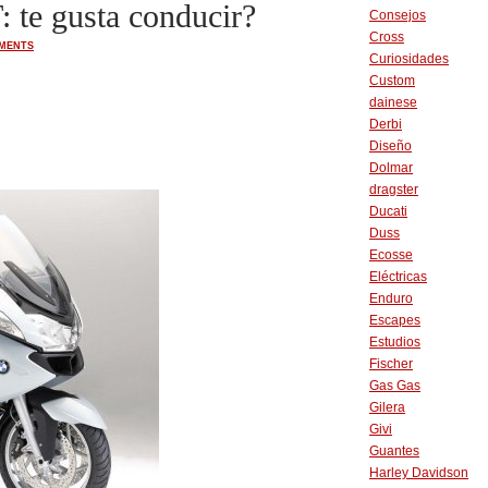
te gusta conducir?
Consejos
Cross
MENTS
Curiosidades
Custom
dainese
Derbi
Diseño
Dolmar
dragster
Ducati
Duss
Ecosse
Eléctricas
Enduro
Escapes
Estudios
Fischer
Gas Gas
Gilera
Givi
Guantes
Harley Davidson