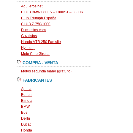
Aquileros.net
CLUB BMW F800S – F800ST – F800R
Club Triumph España
CLUB Z-750/1000
Ducatistas.com
Guzzistas
Honda VTR 250 Fan site
Hyosung
Moto Club Girona
COMPRA - VENTA
Motos segunda mano (gratuito)
FABRICANTES
Aprilia
Benelli
Bimota
BMW
Buell
Derbi
Ducati
Honda