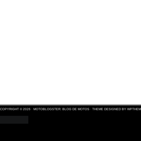
COPYRIGHT © 2026 ·
MOTOBLOGSTER: BLOG DE MOTOS
·
THEME DESIGNED BY WPTHE