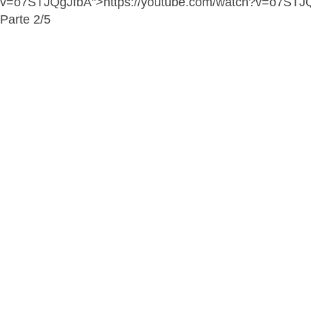
v=o7STJQgJfbA">https://youtube.com/watch?v=o7STJ
Parte 2/5