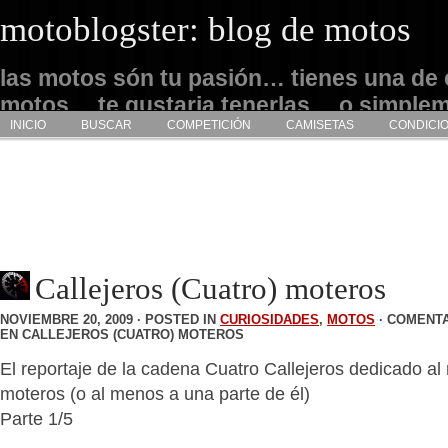
motoblogster: blog de motos
las motos són tu pasión… tienes una de 
motos… te gustaria tenerlas… o simple
INICIO
BUSCAR
COMPETICIÓN
CAMISETAS
CONDICI
admirarlas… este es tu sitio
Callejeros (Cuatro) moteros
NOVIEMBRE 20, 2009 · POSTED IN
CURIOSIDADES
,
MOTOS
·
COMENTA
EN CALLEJEROS (CUATRO) MOTEROS
El reportaje de la cadena Cuatro Callejeros dedicado a
moteros (o al menos a una parte de él)
Parte 1/5