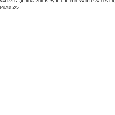
v=o7STJQgJfbA">https://youtube.com/watch?v=o7STJ
Parte 2/5