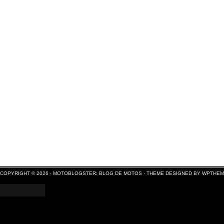
COPYRIGHT © 2026 ·
MOTOBLOGSTER: BLOG DE MOTOS
·
THEME DESIGNED BY WPTHE