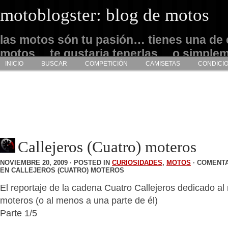
motoblogster: blog de motos
las motos són tu pasión… tienes una de 
motos… te gustaria tenerlas… o simple
INICIO
BUSCAR
COMPETICIÓN
CAMISETAS
CONDICI
admirarlas… este es tu sitio
Callejeros (Cuatro) moteros
NOVIEMBRE 20, 2009 · POSTED IN
CURIOSIDADES
,
MOTOS
·
COMENTA
EN CALLEJEROS (CUATRO) MOTEROS
El reportaje de la cadena Cuatro Callejeros dedicado a
moteros (o al menos a una parte de él)
Parte 1/5