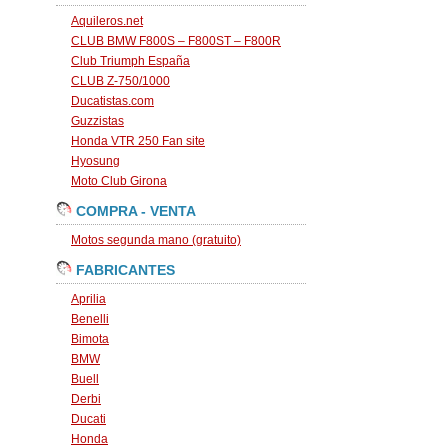
Aquileros.net
CLUB BMW F800S – F800ST – F800R
Club Triumph España
CLUB Z-750/1000
Ducatistas.com
Guzzistas
Honda VTR 250 Fan site
Hyosung
Moto Club Girona
COMPRA - VENTA
Motos segunda mano (gratuito)
FABRICANTES
Aprilia
Benelli
Bimota
BMW
Buell
Derbi
Ducati
Honda