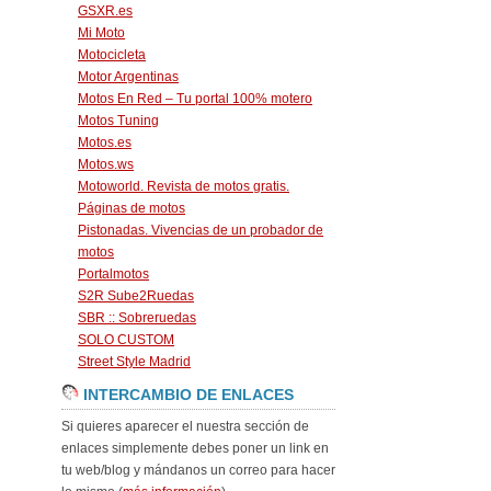
GSXR.es
Mi Moto
Motocicleta
Motor Argentinas
Motos En Red – Tu portal 100% motero
Motos Tuning
Motos.es
Motos.ws
Motoworld. Revista de motos gratis.
Páginas de motos
Pistonadas. Vivencias de un probador de
motos
Portalmotos
S2R Sube2Ruedas
SBR :: Sobreruedas
SOLO CUSTOM
Street Style Madrid
INTERCAMBIO DE ENLACES
Si quieres aparecer el nuestra sección de
enlaces simplemente debes poner un link en
tu web/blog y mándanos un correo para hacer