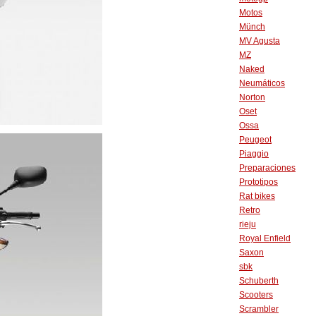
Motos
Münch
MV Agusta
MZ
Naked
Neumáticos
Norton
Oset
Ossa
Peugeot
Piaggio
Preparaciones
Prototipos
Rat bikes
Retro
rieju
Royal Enfield
Saxon
sbk
Schuberth
Scooters
Scrambler