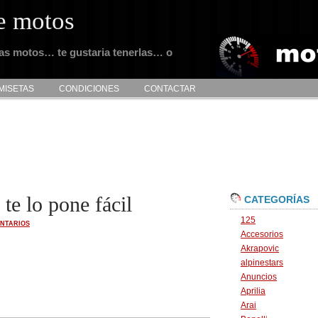
e motos
tas motos… te gustaria tenerlas… o
MISETAS
CONDICIONES
CONTACTAR
e lo pone fácil
CATEGORÍAS
125
NTARIOS
Accesorios
Akrapovic
alpinestars
Anuncios
Aprilia
Arai