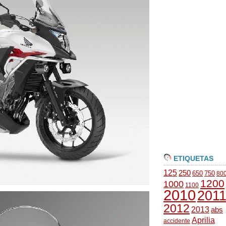
ETIQUETAS
125
250
650
750
80
1200
1000
1100
2010
201
2012
2013
abs
Aprilia
accidente