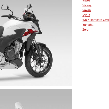
viajes
Victory
Voxan
Vyrus
Walz Hardcore Cycl
Yamaha
Zero