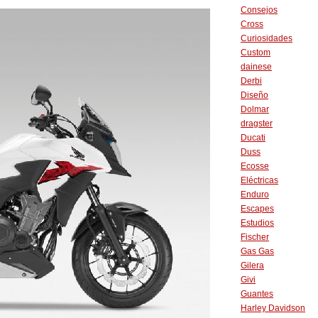
Consejos
Cross
Curiosidades
Custom
dainese
Derbi
Diseño
Dolmar
dragster
Ducati
Duss
Ecosse
Eléctricas
Enduro
Escapes
Estudios
Fischer
Gas Gas
Gilera
Givi
Guantes
Harley Davidson