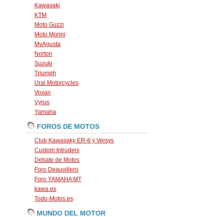
Kawasaki
KTM
Moto Guzzi
Moto Morini
MvAgusta
Norton
Suzuki
Triumph
Ural Motorcycles
Voxan
Vyrus
Yamaha
FOROS DE MOTOS
Club Kawasaky ER-6 y Versys
Custom Intruders
Debate de Motos
Foro Deauvillero
Foro YAMAHA MT
kawa.es
Todo-Motos.es
MUNDO DEL MOTOR