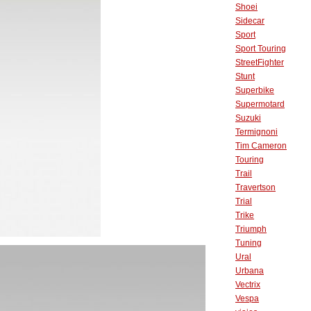
Shoei
Sidecar
Sport
Sport Touring
StreetFighter
Stunt
Superbike
Supermotard
Suzuki
Termignoni
Tim Cameron
Touring
Trail
Travertson
Trial
Trike
Triumph
Tuning
Ural
Urbana
Vectrix
Vespa