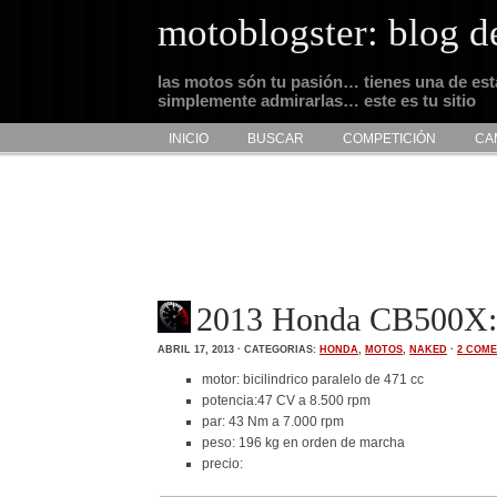
motoblogster: blog d
las motos són tu pasión… tienes una de es
simplemente admirarlas… este es tu sitio
INICIO
BUSCAR
COMPETICIÓN
CA
2013 Honda CB500X: t
ABRIL 17, 2013 · CATEGORIAS:
HONDA
,
MOTOS
,
NAKED
·
2 COME
motor: bicilindrico paralelo de 471 cc
potencia:47 CV a 8.500 rpm
par: 43 Nm a 7.000 rpm
peso: 196 kg en orden de marcha
precio: