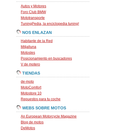
Autos y Motores
Foro Club BMW
Mototransporte
TuningPedia, la enciclopedia tuning!
NOS ENLAZAN
Habitante de la Red
Mitjalluna
Motosles
Posicionamiento en buscadores
V de motero
TIENDAS
de-moto
MotoComfort
Motostore 10
Repuestos para tu coche
WEBS SOBRE MOTOS
An European Motorcycle Magazine
Blog de motos
DeMotos