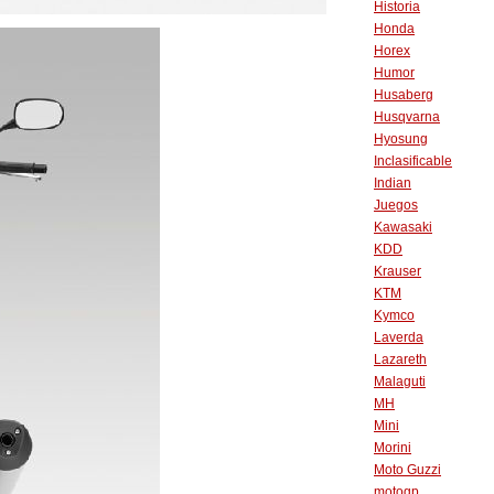
Historia
Honda
Horex
Humor
Husaberg
Husqvarna
Hyosung
Inclasificable
Indian
Juegos
Kawasaki
KDD
Krauser
KTM
Kymco
Laverda
Lazareth
Malaguti
MH
Mini
Morini
Moto Guzzi
motogp