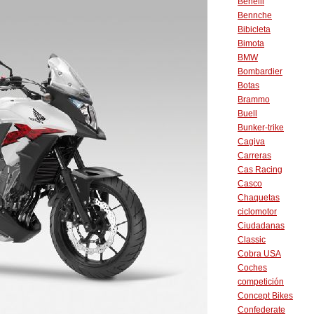
Benelli
Bennche
Bibicleta
Bimota
BMW
Bombardier
Botas
Brammo
Buell
Bunker-trike
Cagiva
Carreras
Cas Racing
Casco
Chaquetas
ciclomotor
Ciudadanas
Classic
Cobra USA
Coches
competición
Concept Bikes
Confederate