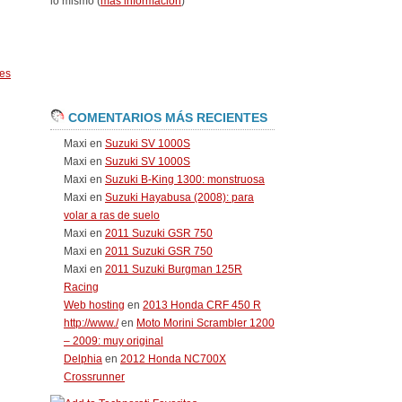
lo mismo (
más información
)
es
COMENTARIOS MÁS RECIENTES
Maxi
en
Suzuki SV 1000S
Maxi
en
Suzuki SV 1000S
Maxi
en
Suzuki B-King 1300: monstruosa
Maxi
en
Suzuki Hayabusa (2008): para
volar a ras de suelo
Maxi
en
2011 Suzuki GSR 750
Maxi
en
2011 Suzuki GSR 750
Maxi
en
2011 Suzuki Burgman 125R
Racing
Web hosting
en
2013 Honda CRF 450 R
http://www./
en
Moto Morini Scrambler 1200
– 2009: muy original
Delphia
en
2012 Honda NC700X
Crossrunner