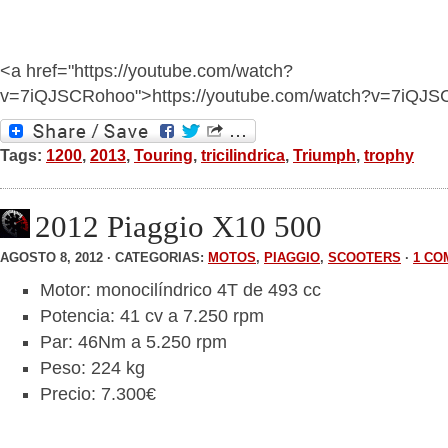
<a href="https://youtube.com/watch?
v=7iQJSCRohoo">https://youtube.com/watch?v=7iQJ
Tags:
1200
,
2013
,
Touring
,
tricilindrica
,
Triumph
,
trophy
2012 Piaggio X10 500
AGOSTO 8, 2012 · CATEGORIAS:
MOTOS
,
PIAGGIO
,
SCOOTERS
·
1 CO
Motor: monocilíndrico 4T de 493 cc
Potencia: 41 cv a 7.250 rpm
Par: 46Nm a 5.250 rpm
Peso: 224 kg
Precio: 7.300€