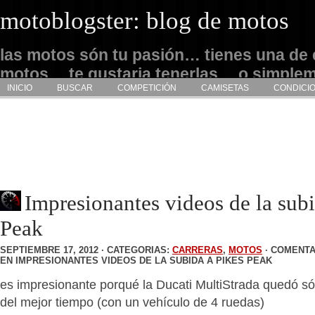
motoblogster: blog de motos
las motos són tu pasión… tienes una de 
motos… te gustaria tenerlas… o simple
INICIO
BUSCAR
COMPETICIÓN
CAMISETAS
CONDICI
admirarlas… este es tu sitio
Impresionantes videos de la subi
Peak
SEPTIEMBRE 17, 2012 · CATEGORIAS:
CARRERAS
,
MOTOS
·
COMENTA
EN IMPRESIONANTES VIDEOS DE LA SUBIDA A PIKES PEAK
es impresionante porqué la Ducati MultiStrada quedó s
del mejor tiempo (con un vehículo de 4 ruedas)