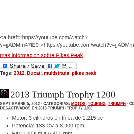
<a href="https://youtube.com/watch?
v=jjADMm47lE0">https://youtube.com/watch?v=jjADM
más información sobre Pikes Peak
Tags:
2012
,
Ducati
,
multistrada
,
pikes peak
2013 Triumph Trophy 1200
SEPTIEMBRE 5, 2012 · CATEGORIAS:
MOTOS
,
TOURING
,
TRIUMPH
·
C
DESACTIVADOS
EN 2013 TRIUMPH TROPHY 1200
Motor: 3 cilindros en línea de 1.215 cc
Potencia: 133 CV a 8.900 rpm
Par: 120 Nm a 6.450 rpm