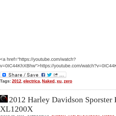
<a href="https://youtube.com/watch?
v=0IC44KhXBhw">https://youtube.com/watch?v=0IC4
Tags:
2012
,
electrica
,
Naked
,
xu
,
zero
2012 Harley Davidson Sporster 
XL1200X