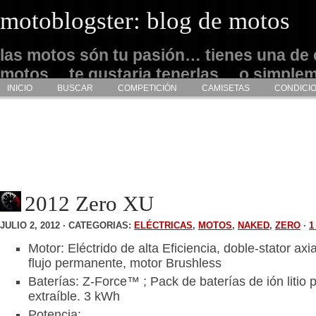
motoblogster: blog de motos
las motos són tu pasión… tienes una de 
motos… te gustaria tenerlas… o simple
INICIO
BUSCAR
COMPETICIÓN
CAMISETAS
CONDICI
admirarlas… este es tu sitio
2012 Zero XU
JULIO 2, 2012 · CATEGORIAS:
ELÉCTRICAS
,
MOTOS
,
NAKED
,
ZERO
·
1
Motor: Eléctrido de alta Eficiencia, doble-stator ax
flujo permanente, motor Brushless
Baterías: Z-Force™ ; Pack de baterías de ión litio 
extraíble. 3 kWh
Potencia: