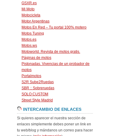
GSXR.es
Mi Moto
Motocicleta
Motor Argentinas
Motos En Red – Tu portal 100% motero
Motos Tuning
Motos.es
Motos.ws
Motoworld. Revista de motos gratis.
Páginas de motos
Pistonadas. Vivencias de un probador de
motos
Portalmotos
S2R Sube2Ruedas
SBR :: Sobreruedas
SOLO CUSTOM
Street Style Madrid
INTERCAMBIO DE ENLACES
Si quieres aparecer el nuestra sección de
enlaces simplemente debes poner un link en
tu web/blog y mándanos un correo para hacer