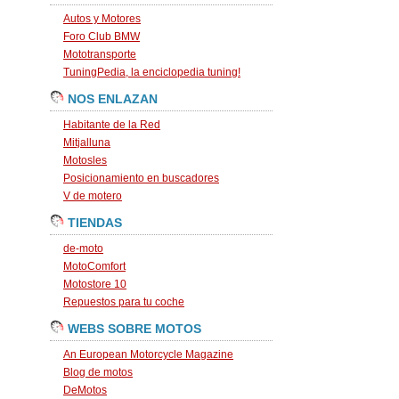
Autos y Motores
Foro Club BMW
Mototransporte
TuningPedia, la enciclopedia tuning!
NOS ENLAZAN
Habitante de la Red
Mitjalluna
Motosles
Posicionamiento en buscadores
V de motero
TIENDAS
de-moto
MotoComfort
Motostore 10
Repuestos para tu coche
WEBS SOBRE MOTOS
An European Motorcycle Magazine
Blog de motos
DeMotos