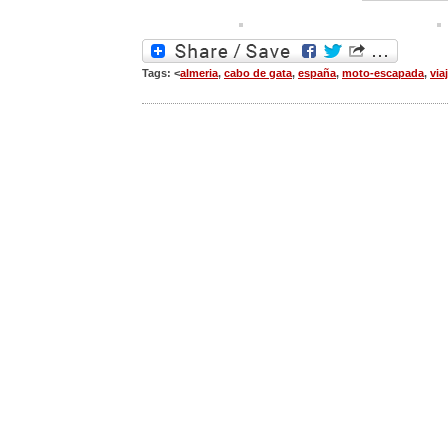
Tags: <
almeria
,
cabo de gata
,
españa
,
moto-escapada
,
via