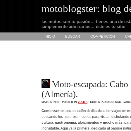
motoblogster: blog d
las motos són tu pasión… tienes una de es
simplemente admirarlas… este es tu sitio
INICIO
BUSCAR
COMPETICIÓN
CA
Moto-escapada: Cabo 
(Almería).
MAYO 6, 2010 · POSTED IN
VIAJES
·
COMENTARIOS DESACTIVAD
Comenzamos una sección dedicada a los viajes en m
buscando los mejores rincones para visitar disfrutando
cultura, gastronomía, alojamientos y mucho más,
para
inolvidable. Aquí va la primera, dedicada al parque natu