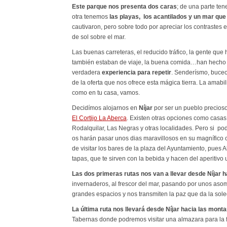
Este parque nos presenta
dos caras
; de una parte ten
otra tenemos
las playas, los acantilados y un mar qu
cautivaron, pero sobre todo por apreciar los contrastes
de sol sobre el mar.
Las buenas carreteras, el reducido tráfico, la gente qu
también estaban de viaje, la buena comida…han hecho d
verdadera
experiencia para repetir
. Senderísmo, buceo
de la oferta que nos ofrece esta mágica tierra. La amabi
como en tu casa, vamos.
Decidímos alojarnos en
Níjar
por ser un pueblo precioso
El Cortijo La Aberca
. Existen otras opciones como casa
Rodalquilar, Las Negras y otras localidades. Pero si po
os harán pasar unos dias maravillosos en su magnífico co
de visitar los bares de la plaza del Ayuntamiento, pues
tapas, que te sirven con la bebida y hacen del aperitiv
Las dos primeras rutas nos van a llevar desde Níjar h
invernaderos, al frescor del mar, pasando por unos aso
grandes espacios y nos transmiten la paz que da la sole
La última ruta nos llevará desde Níjar hacia las monta
Tabernas donde podremos visitar una almazara para la 