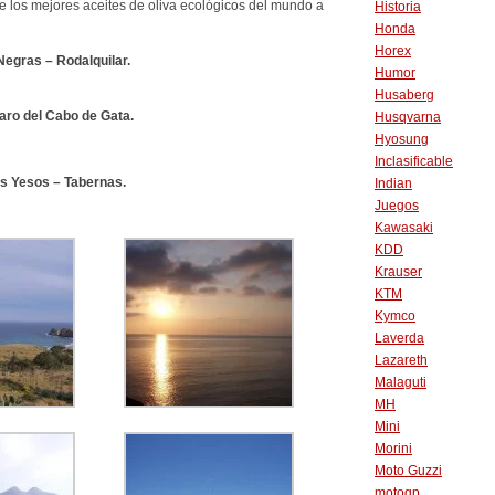
 los mejores aceites de oliva ecológicos del mundo a
Historia
Honda
Horex
egras – Rodalquilar.
Humor
Husaberg
Faro del Cabo de Gata.
Husqvarna
Hyosung
Inclasificable
Los Yesos – Tabernas.
Indian
Juegos
Kawasaki
KDD
Krauser
KTM
Kymco
Laverda
Lazareth
Malaguti
MH
Mini
Morini
Moto Guzzi
motogp