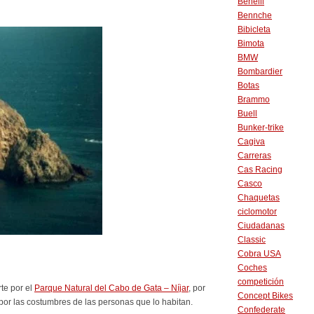
Benelli
Bennche
Bibicleta
Bimota
BMW
Bombardier
Botas
Brammo
Buell
Bunker-trike
Cagiva
Carreras
Cas Racing
Casco
Chaquetas
ciclomotor
Ciudadanas
Classic
Cobra USA
Coches
competición
te por el
Parque Natural del Cabo de Gata – Níjar
, por
Concept Bikes
 y por las costumbres de las personas que lo habitan.
Confederate