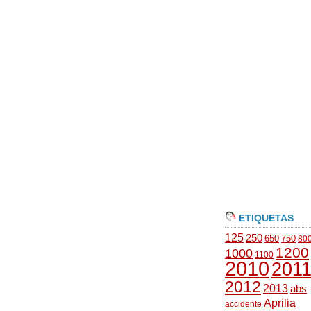
ETIQUETAS
125
250
650
750
80
1200
1000
1100
2010
201
2012
2013
abs
Aprilia
accidente