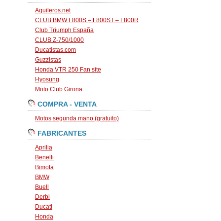
Aquileros.net
CLUB BMW F800S – F800ST – F800R
Club Triumph España
CLUB Z-750/1000
Ducatistas.com
Guzzistas
Honda VTR 250 Fan site
Hyosung
Moto Club Girona
COMPRA - VENTA
Motos segunda mano (gratuito)
FABRICANTES
Aprilia
Benelli
Bimota
BMW
Buell
Derbi
Ducati
Honda