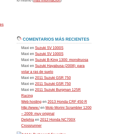
lo mismo (
más información
)
es
COMENTARIOS MÁS RECIENTES
Maxi
en
Suzuki SV 1000S
Maxi
en
Suzuki SV 1000S
Maxi
en
Suzuki B-King 1300: monstruosa
Maxi
en
Suzuki Hayabusa (2008): para
volar a ras de suelo
Maxi
en
2011 Suzuki GSR 750
Maxi
en
2011 Suzuki GSR 750
Maxi
en
2011 Suzuki Burgman 125R
Racing
Web hosting
en
2013 Honda CRF 450 R
http://www./
en
Moto Morini Scrambler 1200
– 2009: muy original
Delphia
en
2012 Honda NC700X
Crossrunner