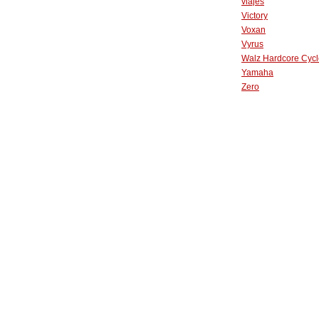
viajes
Victory
Voxan
Vyrus
Walz Hardcore Cycl
Yamaha
Zero