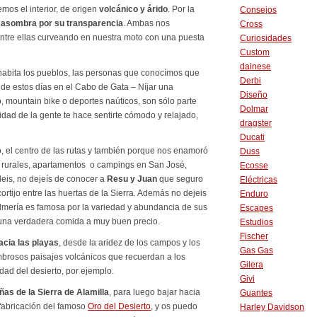
emos el interior, de origen
volcánico y árido
. Por la
Consejos
e asombra por su transparencia
. Ambas nos
Cross
 entre ellas curveando en nuestra moto con una puesta
Curiosidades
Custom
dainese
e habita los pueblos, las personas que conocímos que
Derbi
e estos días en el Cabo de Gata – Níjar una
Diseño
, mountain bike o deportes naúticos, son sólo parte
Dolmar
lidad de la gente te hace sentirte cómodo y relajado,
dragster
Ducati
, el centro de las rutas y también porque nos enamoró
Duss
s rurales, apartamentos o campings en San José,
Ecosse
deis, no dejeís de conocer a
Resu y Juan
que seguro
Eléctricas
rtijo entre las huertas de la Sierra. Además no dejeis
Enduro
 Almería es famosa por la variedad y abundancia de sus
Escapes
o una verdadera comida a muy buen precio.
Estudios
Fischer
acia las playas
, desde la aridez de los campos y los
Gas Gas
mbrosos paisajes volcánicos que recuerdan a los
Gilera
dad del desierto, por ejemplo.
Givi
ñas de la Sierra de Alamilla
, para luego bajar hacia
Guantes
fabricación del famoso
Oro del Desierto
, y os puedo
Harley Davidson