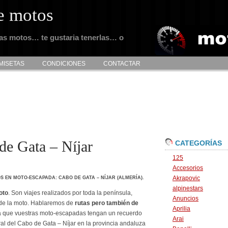
e motos
tas motos… te gustaria tenerlas… o
MISETAS
CONDICIONES
CONTACTAR
de Gata – Níjar
CATEGORÍAS
125
Accesorios
Akrapovic
OS
EN MOTO-ESCAPADA: CABO DE GATA – NÍJAR (ALMERÍA).
alpinestars
oto
. Son viajes realizados por toda la península,
Anuncios
 de la moto. Hablaremos de
rutas pero también de
Aprilia
 que vuestras moto-escapadas tengan un recuerdo
Arai
ral del Cabo de Gata – Níjar en la provincia andaluza