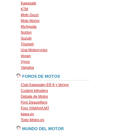
Kawasaki
KTM
Moto Guzzi
Moto Morini
MvAgusta
Norton
Suzuki
Triumph
Ural Motorcycles
Voxan
Vyrus
Yamaha
FOROS DE MOTOS
Club Kawasaky ER-6 y Versys
Custom Intruders
Debate de Motos
Foro Deauvillero
Foro YAMAHA MT
kawa.es
Todo-Motos.es
MUNDO DEL MOTOR