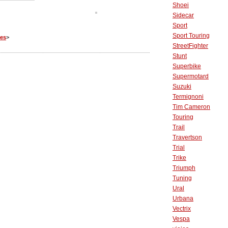
Shoei
Sidecar
Sport
Sport Touring
jes
>
StreetFighter
Stunt
Superbike
Supermotard
Suzuki
Termignoni
Tim Cameron
Touring
Trail
Travertson
Trial
Trike
Triumph
Tuning
Ural
Urbana
Vectrix
Vespa